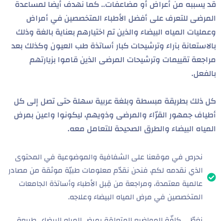
قد يسببه من أعراض أو مضاعفات.. كما نهدف أيضا لمساعدة
المرضى للتعرف على أفضل الأطباء المتخصصين في أمراض
وعمليات المياه البيضاء والذين تم اختيارهم بعناية بالغة وذلك
بالاستعانة بآراء وترشيحات كبار أساتذة طب العيون وكذلك بعد
مراجعة تقييمات وترشيحات المرضى الذين قاموا بزيارتهم
بالفعل.
كل ذلك بطريقة مبسطة وبلغة عربية سهلة حتى تصل إلى كل
أطياف جمهور القرّاء والمرضى وذويهم، ليكونوا واعين بمرض
المياه البيضاء والطرق الصحيحة للتعامل معه.
نحرص في موقعنا على الشفافية والموضوعية في المحتوى
الذي نقدمه لكم، فنحن نقدّم معلومات طبيّة موثقة من مصادر
عالمية معتمدة، ومراجعة من قِبل الأطباء وأساتذة الجامعات
المتخصصين في مرض المياه البيضاء وعلاجه.
نغطّي كافّة المواضيع المتعلقة بمرض المياه البيضاء.. طبيعة