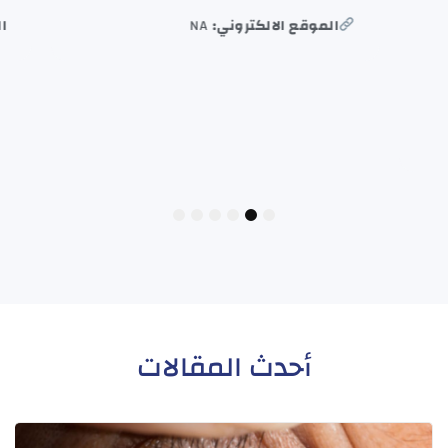
الموقع الالكتروني:
NA
الم
6
5
4
3
2
1
أحدث المقالات