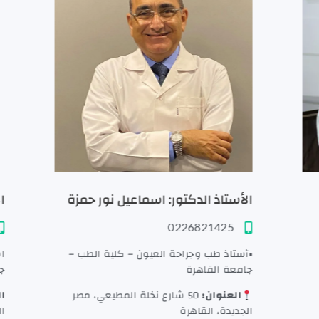
الأستاذ الدكتور: اسماعيل نور حمزة
ال
0226821425
▪أستاذ طب وجراحة العيون – كلية الطب –
است
جامعة القاهرة
جا
العنوان:
50 شارع نخلة المطيعي، مصر
الع
الجديدة، القاهرة
الب